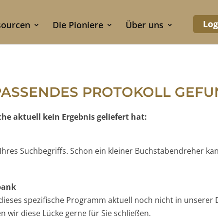
Log
sourcen
Die Pioniere
Über uns
PASSENDES PROTOKOLL GEF
e aktuell kein Ergebnis geliefert hat:
e Ihres Suchbegriffs. Schon ein kleiner Buchstabendreher ka
nbank
t dieses spezifische Programm aktuell noch nicht in unserer 
 wir diese Lücke gerne für Sie schließen.