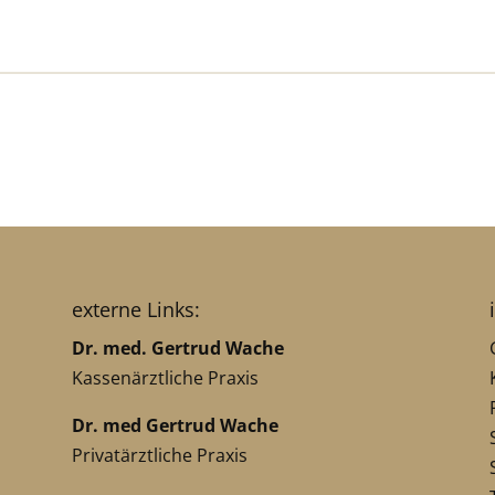
externe Links:
Dr. med. Gertrud Wache
Kassenärztliche Praxis
Dr. med Gertrud Wache
Privatärztliche Praxis