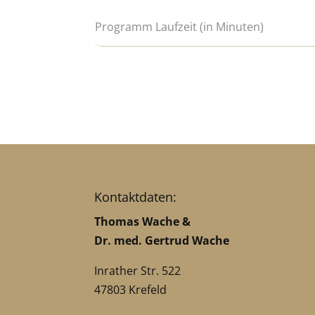
Kontaktdaten:
Thomas Wache &
Dr. med. Gertrud Wache
Inrather Str. 522
47803 Krefeld