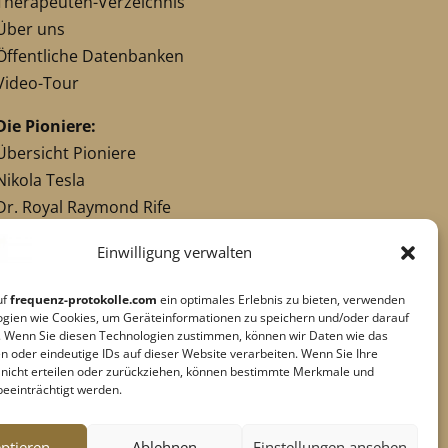
Therapeuten-Verzeichnis
Über uns
Öffentliche Datenbanken
Video-Tour
Die Pioniere:
Übersicht Pioniere
Nikola Tesla
Dr. Royal Raymond Rife
Dr. Hulda Clark
Einwilligung verwalten
Robert C. Beck
Georges Lakhovsky
uf
frequenz-protokolle.com
ein optimales Erlebnis zu bieten, verwenden
verwandte Pioniere
ogien wie Cookies, um Geräteinformationen zu speichern und/oder darauf
. Wenn Sie diesen Technologien zustimmen, können wir Daten wie das
n oder eindeutige IDs auf dieser Website verarbeiten. Wenn Sie Ihre
g nicht erteilen oder zurückziehen, können bestimmte Merkmale und
Impressum
|
Datenschutz
beeinträchtigt werden.
Cookie-Richtlinie
|
AGB's
Barrierefreiheit
ptieren
Ablehnen
Einstellungen ansehen