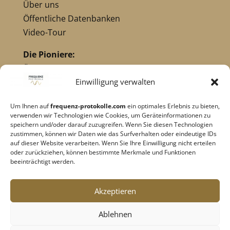
Über uns
Öffentliche Datenbanken
Video-Tour
Die Pioniere:
Übersicht Pioniere
Nikola Tesla
Einwilligung verwalten
Dr. Royal Raymond Rife
Um Ihnen auf
frequenz-protokolle.com
ein optimales Erlebnis zu bieten,
Dr. Hulda Clark
verwenden wir Technologien wie Cookies, um Geräteinformationen zu
Robert C. Beck
speichern und/oder darauf zuzugreifen. Wenn Sie diesen Technologien
zustimmen, können wir Daten wie das Surfverhalten oder eindeutige IDs
Georges Lakhovsky
auf dieser Website verarbeiten. Wenn Sie Ihre Einwilligung nicht erteilen
verwandte Pioniere
oder zurückziehen, können bestimmte Merkmale und Funktionen
beeinträchtigt werden.
Impressum
|
Datenschutz
Akzeptieren
Cookie-Richtlinie
|
AGB's
Ablehnen
Barrierefreiheit