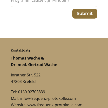
Submit
Kontaktdaten:
Thomas Wache &
Dr. med. Gertrud Wache
Inrather Str. 522
47803 Krefeld
Tel: 0160 92705839
Mail:
info@frequenz-protokolle.com
Website:
www.frequenz-protokolle.com