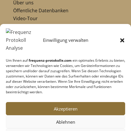
Über uns
Öffentliche Datenbanken
Video-Tour
Die Pioniere:
Übersicht Pioniere
Einwilligung verwalten
Nikola Tesla
Dr. Royal Raymond Rife
Um Ihnen auf
frequenz-protokolle.com
ein optimales Erlebnis zu bieten,
Dr. Hulda Clark
verwenden wir Technologien wie Cookies, um Geräteinformationen zu
Robert C. Beck
speichern und/oder darauf zuzugreifen. Wenn Sie diesen Technologien
zustimmen, können wir Daten wie das Surfverhalten oder eindeutige IDs
Georges Lakhovsky
auf dieser Website verarbeiten. Wenn Sie Ihre Einwilligung nicht erteilen
verwandte Pioniere
oder zurückziehen, können bestimmte Merkmale und Funktionen
beeinträchtigt werden.
Impressum
|
Datenschutz
Akzeptieren
Cookie-Richtlinie
|
AGB's
Ablehnen
Barrierefreiheit