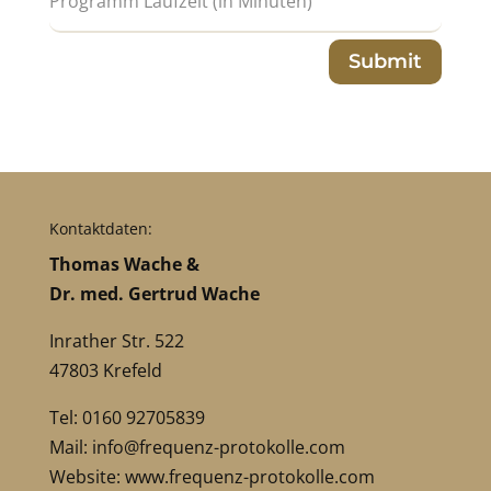
Submit
Kontaktdaten:
Thomas Wache &
Dr. med. Gertrud Wache
Inrather Str. 522
47803 Krefeld
Tel: 0160 92705839
Mail:
info@frequenz-protokolle.com
Website:
www.frequenz-protokolle.com