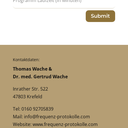
Submit
Kontaktdaten:
Thomas Wache &
Dr. med. Gertrud Wache
Inrather Str. 522
47803 Krefeld
Tel: 0160 92705839
Mail:
info@frequenz-protokolle.com
Website:
www.frequenz-protokolle.com