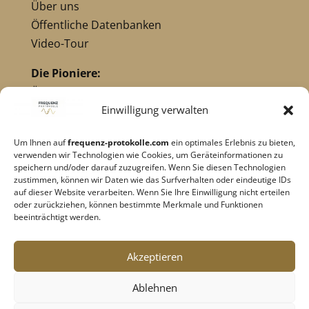
Über uns
Öffentliche Datenbanken
Video-Tour
Die Pioniere:
Übersicht Pioniere
Nikola Tesla
Einwilligung verwalten
Dr. Royal Raymond Rife
Um Ihnen auf
frequenz-protokolle.com
ein optimales Erlebnis zu bieten,
Dr. Hulda Clark
verwenden wir Technologien wie Cookies, um Geräteinformationen zu
Robert C. Beck
speichern und/oder darauf zuzugreifen. Wenn Sie diesen Technologien
zustimmen, können wir Daten wie das Surfverhalten oder eindeutige IDs
Georges Lakhovsky
auf dieser Website verarbeiten. Wenn Sie Ihre Einwilligung nicht erteilen
verwandte Pioniere
oder zurückziehen, können bestimmte Merkmale und Funktionen
beeinträchtigt werden.
Impressum
|
Datenschutz
Akzeptieren
Cookie-Richtlinie
|
AGB's
Ablehnen
Barrierefreiheit