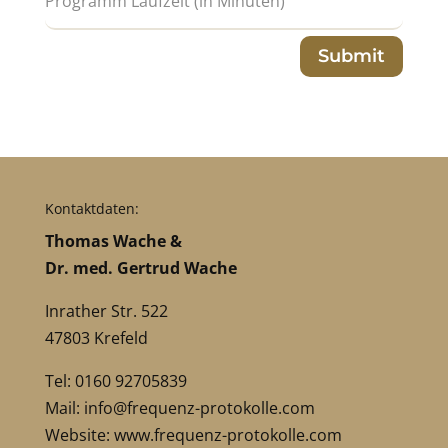
Submit
Kontaktdaten:
Thomas Wache &
Dr. med. Gertrud Wache
Inrather Str. 522
47803 Krefeld
Tel: 0160 92705839
Mail:
info@frequenz-protokolle.com
Website:
www.frequenz-protokolle.com