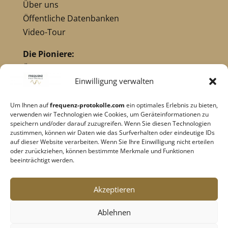
Über uns
Öffentliche Datenbanken
Video-Tour
Die Pioniere:
Übersicht Pioniere
Nikola Tesla
Einwilligung verwalten
Dr. Royal Raymond Rife
Um Ihnen auf
frequenz-protokolle.com
ein optimales Erlebnis zu bieten,
Dr. Hulda Clark
verwenden wir Technologien wie Cookies, um Geräteinformationen zu
Robert C. Beck
speichern und/oder darauf zuzugreifen. Wenn Sie diesen Technologien
zustimmen, können wir Daten wie das Surfverhalten oder eindeutige IDs
Georges Lakhovsky
auf dieser Website verarbeiten. Wenn Sie Ihre Einwilligung nicht erteilen
verwandte Pioniere
oder zurückziehen, können bestimmte Merkmale und Funktionen
beeinträchtigt werden.
Impressum
|
Datenschutz
Akzeptieren
Cookie-Richtlinie
|
AGB's
Ablehnen
Barrierefreiheit