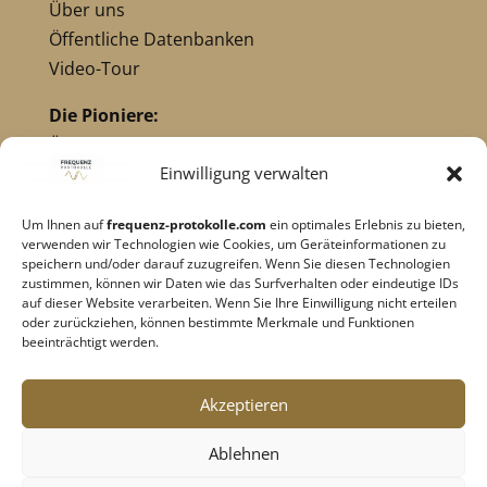
Über uns
Öffentliche Datenbanken
Video-Tour
Die Pioniere:
Übersicht Pioniere
Nikola Tesla
Einwilligung verwalten
Dr. Royal Raymond Rife
Um Ihnen auf
frequenz-protokolle.com
ein optimales Erlebnis zu bieten,
Dr. Hulda Clark
verwenden wir Technologien wie Cookies, um Geräteinformationen zu
Robert C. Beck
speichern und/oder darauf zuzugreifen. Wenn Sie diesen Technologien
zustimmen, können wir Daten wie das Surfverhalten oder eindeutige IDs
Georges Lakhovsky
auf dieser Website verarbeiten. Wenn Sie Ihre Einwilligung nicht erteilen
verwandte Pioniere
oder zurückziehen, können bestimmte Merkmale und Funktionen
beeinträchtigt werden.
Impressum
|
Datenschutz
Akzeptieren
Cookie-Richtlinie
|
AGB's
Ablehnen
Barrierefreiheit