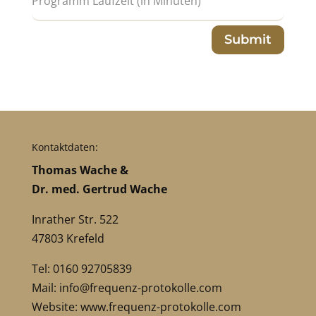
Submit
Kontaktdaten:
Thomas Wache &
Dr. med. Gertrud Wache
Inrather Str. 522
47803 Krefeld
Tel: 0160 92705839
Mail:
info@frequenz-protokolle.com
Website:
www.frequenz-protokolle.com