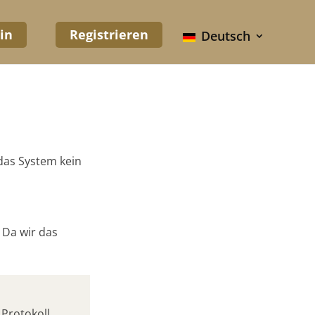
in
Registrieren
Deutsch
 das System kein
 Da wir das
Protokoll