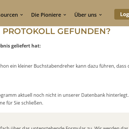
Log
sourcen
Die Pioniere
Über uns
S PROTOKOLL GEFUNDEN?
nis geliefert hat:
 Schon ein kleiner Buchstabendreher kann dazu führen, dass
rogramm aktuell noch nicht in unserer Datenbank hinterlegt.
e für Sie schließen.
nfach über das untenstehende Formular zu. Wir werden das 