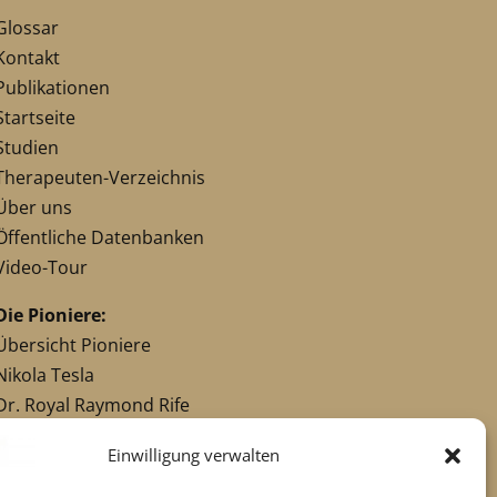
Glossar
Kontakt
Publikationen
Startseite
Studien
Therapeuten-Verzeichnis
Über uns
Öffentliche Datenbanken
Video-Tour
Die Pioniere:
Übersicht Pioniere
Nikola Tesla
Dr. Royal Raymond Rife
Dr. Hulda Clark
Einwilligung verwalten
Robert C. Beck
Georges Lakhovsky