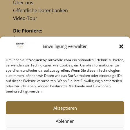
Über uns
Öffentliche Datenbanken
Video-Tour
Die Pioniere:
Übersicht Pioniere
Nikola Tesla
Einwilligung verwalten
Dr. Royal Raymond Rife
Um Ihnen auf
frequenz-protokolle.com
ein optimales Erlebnis zu bieten,
Dr. Hulda Clark
verwenden wir Technologien wie Cookies, um Geräteinformationen zu
Robert C. Beck
speichern und/oder darauf zuzugreifen. Wenn Sie diesen Technologien
zustimmen, können wir Daten wie das Surfverhalten oder eindeutige IDs
Georges Lakhovsky
auf dieser Website verarbeiten. Wenn Sie Ihre Einwilligung nicht erteilen
verwandte Pioniere
oder zurückziehen, können bestimmte Merkmale und Funktionen
beeinträchtigt werden.
Impressum
|
Datenschutz
Akzeptieren
Cookie-Richtlinie
|
AGB's
Ablehnen
Barrierefreiheit