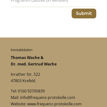
Submit
Kontaktdaten:
Thomas Wache &
Dr. med. Gertrud Wache
Inrather Str. 522
47803 Krefeld
Tel: 0160 92705839
Mail:
info@frequenz-protokolle.com
Website:
www.frequenz-protokolle.com