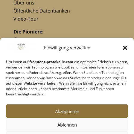
Über uns
Öffentliche Datenbanken
Video-Tour
Die Pioniere:
Übersicht Pioniere
Nikola Tesla
Einwilligung verwalten
Dr. Royal Raymond Rife
Um Ihnen auf
frequenz-protokolle.com
ein optimales Erlebnis zu bieten,
Dr. Hulda Clark
verwenden wir Technologien wie Cookies, um Geräteinformationen zu
Robert C. Beck
speichern und/oder darauf zuzugreifen. Wenn Sie diesen Technologien
zustimmen, können wir Daten wie das Surfverhalten oder eindeutige IDs
Georges Lakhovsky
auf dieser Website verarbeiten. Wenn Sie Ihre Einwilligung nicht erteilen
verwandte Pioniere
oder zurückziehen, können bestimmte Merkmale und Funktionen
beeinträchtigt werden.
Impressum
|
Datenschutz
Akzeptieren
Cookie-Richtlinie
|
AGB's
Ablehnen
Barrierefreiheit