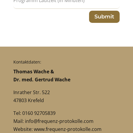
Submit
Kontaktdaten:
Thomas Wache &
Dr. med. Gertrud Wache
Inrather Str. 522
47803 Krefeld
Tel: 0160 92705839
Mail:
info@frequenz-protokolle.com
Website:
www.frequenz-protokolle.com