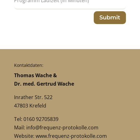
Submit
Kontaktdaten:
Thomas Wache &
Dr. med. Gertrud Wache
Inrather Str. 522
47803 Krefeld
Tel: 0160 92705839
Mail:
info@frequenz-protokolle.com
Website:
www.frequenz-protokolle.com