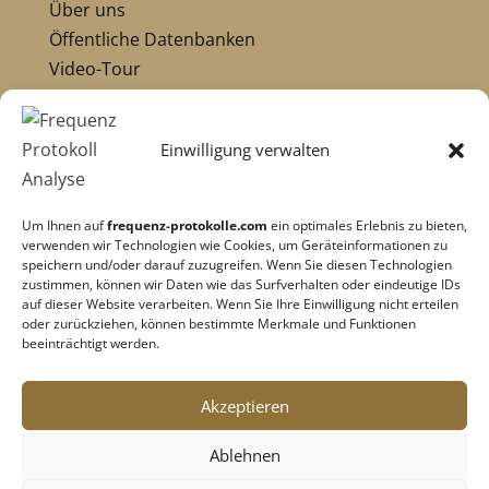
Über uns
Öffentliche Datenbanken
Video-Tour
Die Pioniere:
Übersicht Pioniere
Einwilligung verwalten
Nikola Tesla
Dr. Royal Raymond Rife
Um Ihnen auf
frequenz-protokolle.com
ein optimales Erlebnis zu bieten,
Dr. Hulda Clark
verwenden wir Technologien wie Cookies, um Geräteinformationen zu
Robert C. Beck
speichern und/oder darauf zuzugreifen. Wenn Sie diesen Technologien
zustimmen, können wir Daten wie das Surfverhalten oder eindeutige IDs
Georges Lakhovsky
auf dieser Website verarbeiten. Wenn Sie Ihre Einwilligung nicht erteilen
verwandte Pioniere
oder zurückziehen, können bestimmte Merkmale und Funktionen
beeinträchtigt werden.
Impressum
|
Datenschutz
Akzeptieren
Cookie-Richtlinie
|
AGB's
Ablehnen
Barrierefreiheit