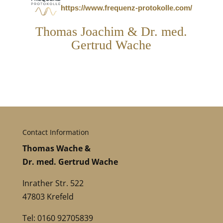
https://www.frequenz-protokolle.com/
Thomas Joachim & Dr. med.
Gertrud Wache
Contact Information
Thomas Wache &
Dr. med. Gertrud Wache
Inrather Str. 522
47803 Krefeld
Tel: 0160 92705839