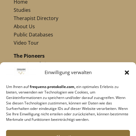
Home
Studies
Therapist Directory
About Us
Public Databases
Video Tour
The Pioneers
Overview of Pioneers
Nikola Tesla
Einwilligung verwalten
Dr. Royal Raymond Rife
Um Ihnen auf
frequenz-protokolle.com,
ein optimales Erlebnis zu
Dr. Hulda Clark
bieten, verwenden wir Technologien wie Cookies, um
Robert C. Beck
Geräteinformationen zu speichern und/oder darauf zuzugreifen. Wenn
Sie diesen Technologien zustimmen, können wir Daten wie das
Georges Lakhovsky
Surfverhalten oder eindeutige IDs auf dieser Website verarbeiten. Wenn
Related Pioneers
Sie Ihre Einwilligung nicht erteilen oder zurückziehen, können bestimmte
Merkmale und Funktionen beeinträchtigt werden.
Legal Notice
|
Privacy Policy