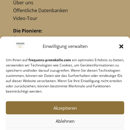
Über uns
Öffentliche Datenbanken
Video-Tour
Die Pioniere:
Übersicht Pioniere
Nikola Tesla
Einwilligung verwalten
Dr. Royal Raymond Rife
Um Ihnen auf
frequenz-protokolle.com
ein optimales Erlebnis zu bieten,
Dr. Hulda Clark
verwenden wir Technologien wie Cookies, um Geräteinformationen zu
Robert C. Beck
speichern und/oder darauf zuzugreifen. Wenn Sie diesen Technologien
zustimmen, können wir Daten wie das Surfverhalten oder eindeutige IDs
Georges Lakhovsky
auf dieser Website verarbeiten. Wenn Sie Ihre Einwilligung nicht erteilen
verwandte Pioniere
oder zurückziehen, können bestimmte Merkmale und Funktionen
beeinträchtigt werden.
Impressum
|
Datenschutz
Akzeptieren
Cookie-Richtlinie
|
AGB's
Ablehnen
Barrierefreiheit