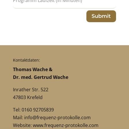
Submit
Kontaktdaten:
Thomas Wache &
Dr. med. Gertrud Wache
Inrather Str. 522
47803 Krefeld
Tel: 0160 92705839
Mail:
info@frequenz-protokolle.com
Website:
www.frequenz-protokolle.com