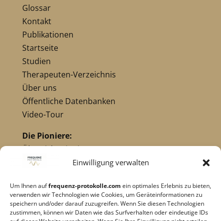
Glossar
Kontakt
Publikationen
Startseite
Studien
Therapeuten-Verzeichnis
Über uns
Öffentliche Datenbanken
Video-Tour
Die Pioniere:
Übersicht Pioniere
Nikola Tesla
Einwilligung verwalten
Dr. Royal Raymond Rife
Um Ihnen auf
frequenz-protokolle.com
ein optimales Erlebnis zu bieten,
Dr. Hulda Clark
verwenden wir Technologien wie Cookies, um Geräteinformationen zu
Robert C. Beck
speichern und/oder darauf zuzugreifen. Wenn Sie diesen Technologien
zustimmen, können wir Daten wie das Surfverhalten oder eindeutige IDs
Georges Lakhovsky