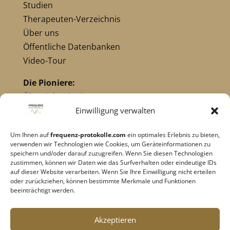
Studien
Therapeuten-Verzeichnis
Über uns
Öffentliche Datenbanken
Video-Tour
Die Pioniere:
Übersicht Pioniere
Nikola Tesla
Einwilligung verwalten
Dr. Royal Raymond Rife
Um Ihnen auf
frequenz-protokolle.com
ein optimales Erlebnis zu bieten,
Dr. Hulda Clark
verwenden wir Technologien wie Cookies, um Geräteinformationen zu
Robert C. Beck
speichern und/oder darauf zuzugreifen. Wenn Sie diesen Technologien
zustimmen, können wir Daten wie das Surfverhalten oder eindeutige IDs
Georges Lakhovsky
auf dieser Website verarbeiten. Wenn Sie Ihre Einwilligung nicht erteilen
verwandte Pioniere
oder zurückziehen, können bestimmte Merkmale und Funktionen
beeinträchtigt werden.
Impressum
|
Datenschutz
Akzeptieren
Cookie-Richtlinie
|
AGB's