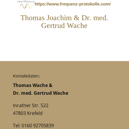
https://www.frequenz-protokolle.com/
Thomas Joachim & Dr. med.
Gertrud Wache
Kontaktdaten:
Thomas Wache &
Dr. med. Gertrud Wache
Inrather Str. 522
47803 Krefeld
Tel: 0160 92705839