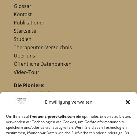
Glossar
Kontakt
Publikationen
Startseite
Studien
Therapeuten-Verzeichnis
Über uns
Öffentliche Datenbanken
Video-Tour
Die Pioniere:
Übersicht Pioniere
Nikola Tesla
Einwilligung verwalten
Dr. Royal Raymond Rife
Um Ihnen auf
frequenz-protokolle.com
ein optimales Erlebnis zu bieten,
Dr. Hulda Clark
verwenden wir Technologien wie Cookies, um Geräteinformationen zu
Robert C. Beck
speichern und/oder darauf zuzugreifen. Wenn Sie diesen Technologien
zustimmen, können wir Daten wie das Surfverhalten oder eindeutige IDs
Georges Lakhovsky