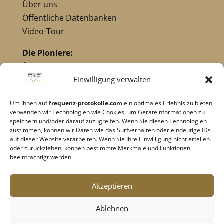
Über uns
Öffentliche Datenbanken
Video-Tour
Die Pioniere:
Übersicht Pioniere
Nikola Tesla
Einwilligung verwalten
Dr. Royal Raymond Rife
Um Ihnen auf
frequenz-protokolle.com
ein optimales Erlebnis zu bieten,
Dr. Hulda Clark
verwenden wir Technologien wie Cookies, um Geräteinformationen zu
Robert C. Beck
speichern und/oder darauf zuzugreifen. Wenn Sie diesen Technologien
zustimmen, können wir Daten wie das Surfverhalten oder eindeutige IDs
Georges Lakhovsky
auf dieser Website verarbeiten. Wenn Sie Ihre Einwilligung nicht erteilen
verwandte Pioniere
oder zurückziehen, können bestimmte Merkmale und Funktionen
beeinträchtigt werden.
Impressum
|
Datenschutz
Akzeptieren
Cookie-Richtlinie
|
AGB's
Ablehnen
Barrierefreiheit