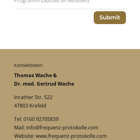
Submit
Kontaktdaten:
Thomas Wache &
Dr. med. Gertrud Wache
Inrather Str. 522
47803 Krefeld
Tel: 0160 92705839
Mail:
info@frequenz-protokolle.com
Website:
www.frequenz-protokolle.com