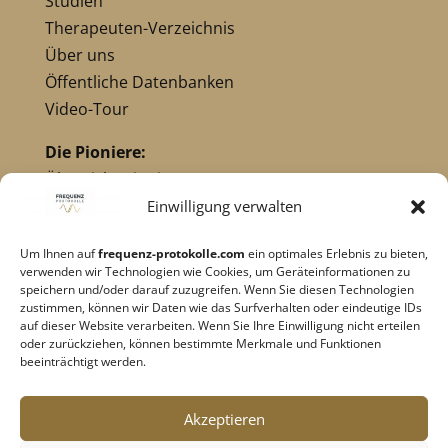
Studien
Therapeuten-Verzeichnis
Über uns
Öffentliche Datenbanken
Video-Tour
Die Pioniere:
Übersicht Pioniere
Nikola Tesla
Einwilligung verwalten
Dr. Royal Raymond Rife
Um Ihnen auf
frequenz-protokolle.com
ein optimales Erlebnis zu bieten,
Dr. Hulda Clark
verwenden wir Technologien wie Cookies, um Geräteinformationen zu
Robert C. Beck
speichern und/oder darauf zuzugreifen. Wenn Sie diesen Technologien
zustimmen, können wir Daten wie das Surfverhalten oder eindeutige IDs
Georges Lakhovsky
auf dieser Website verarbeiten. Wenn Sie Ihre Einwilligung nicht erteilen
verwandte Pioniere
oder zurückziehen, können bestimmte Merkmale und Funktionen
beeinträchtigt werden.
Impressum
|
Datenschutz
Akzeptieren
Cookie-Richtlinie
|
AGB's