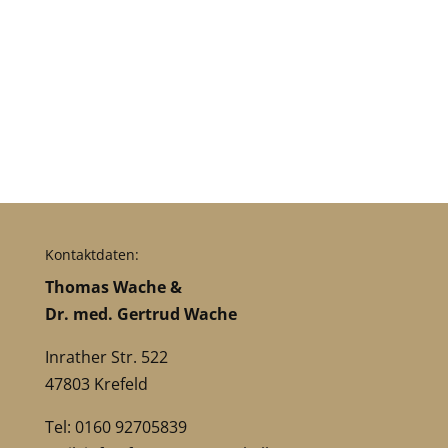
Kontaktdaten:
Thomas Wache &
Dr. med. Gertrud Wache
Inrather Str. 522
47803 Krefeld
Tel: 0160 92705839