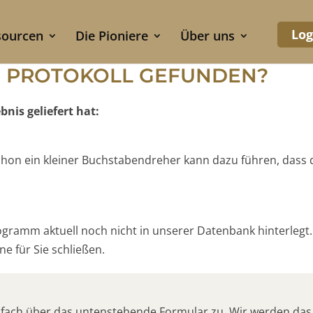
Log
sourcen
Die Pioniere
Über uns
S PROTOKOLL GEFUNDEN?
nis geliefert hat:
 Schon ein kleiner Buchstabendreher kann dazu führen, dass
rogramm aktuell noch nicht in unserer Datenbank hinterlegt.
e für Sie schließen.
nfach über das untenstehende Formular zu. Wir werden das 