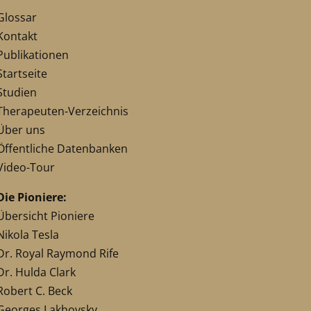
Glossar
Kontakt
Publikationen
Startseite
Studien
Therapeuten-Verzeichnis
Über uns
Öffentliche Datenbanken
Video-Tour
Die Pioniere:
Übersicht Pioniere
Nikola Tesla
Dr. Royal Raymond Rife
Dr. Hulda Clark
Robert C. Beck
Georges Lakhovsky