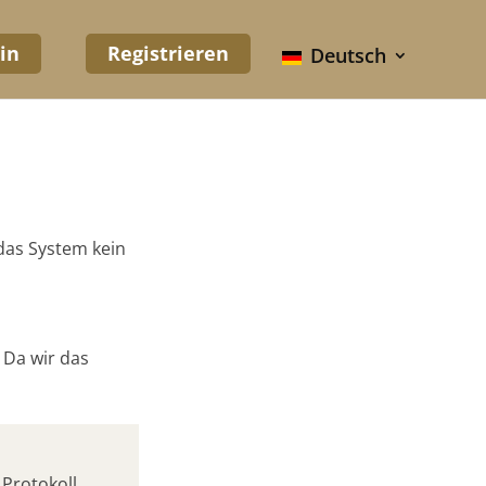
in
Registrieren
Deutsch
 das System kein
 Da wir das
Protokoll