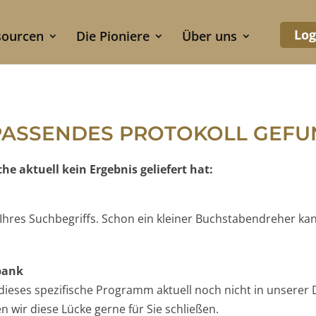
Log
sourcen
Die Pioniere
Über uns
PASSENDES PROTOKOLL GEF
e aktuell kein Ergebnis geliefert hat:
e Ihres Suchbegriffs. Schon ein kleiner Buchstabendreher ka
nbank
t dieses spezifische Programm aktuell noch nicht in unserer 
 wir diese Lücke gerne für Sie schließen.