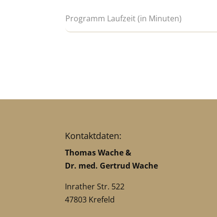
Kontaktdaten:
Thomas Wache &
Dr. med. Gertrud Wache
Inrather Str. 522
47803 Krefeld