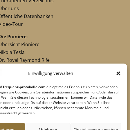
Therapeuten-Verzeichnis
Über uns
Öffentliche Datenbanken
Video-Tour
Die Pioniere:
Übersicht Pioniere
Nikola Tesla
Dr. Royal Raymond Rife
Dr. Hulda Clark
Einwilligung verwalten
Robert C. Beck
Georges Lakhovsky
uf
frequenz-protokolle.com
ein optimales Erlebnis zu bieten, verwenden
verwandte Pioniere
ogien wie Cookies, um Geräteinformationen zu speichern und/oder darauf
. Wenn Sie diesen Technologien zustimmen, können wir Daten wie das
n oder eindeutige IDs auf dieser Website verarbeiten. Wenn Sie Ihre
g nicht erteilen oder zurückziehen, können bestimmte Merkmale und
Impressum
|
Datenschutz
beeinträchtigt werden.
Cookie-Richtlinie
|
AGB's
Barrierefreiheit
ptieren
Ablehnen
Einstellungen ansehen