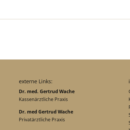
externe Links:
Dr. med. Gertrud Wache
Kassenärztliche Praxis
Dr. med Gertrud Wache
Privatärztliche Praxis