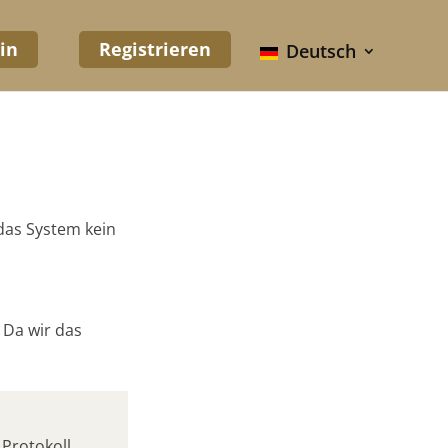
in
Registrieren
Deutsch
 das System kein
 Da wir das
Protokoll