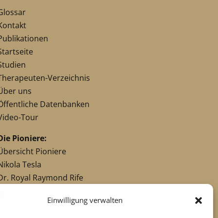
Glossar
Kontakt
Publikationen
Startseite
Studien
Therapeuten-Verzeichnis
Über uns
Öffentliche Datenbanken
Video-Tour
Die Pioniere:
Übersicht Pioniere
Nikola Tesla
Dr. Royal Raymond Rife
Dr. Hulda Clark
Einwilligung verwalten
Robert C. Beck
Georges Lakhovsky