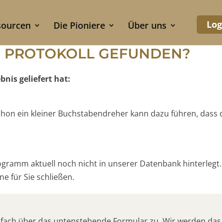
Log
sourcen
Die Pioniere
Über uns
S PROTOKOLL GEFUNDEN?
nis geliefert hat:
 Schon ein kleiner Buchstabendreher kann dazu führen, dass
rogramm aktuell noch nicht in unserer Datenbank hinterlegt.
e für Sie schließen.
nfach über das untenstehende Formular zu. Wir werden das 