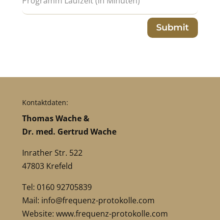
Submit
Kontaktdaten:
Thomas Wache &
Dr. med. Gertrud Wache
Inrather Str. 522
47803 Krefeld
Tel: 0160 92705839
Mail:
info@frequenz-protokolle.com
Website:
www.frequenz-protokolle.com