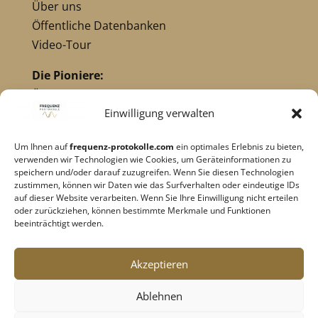
Über uns
Öffentliche Datenbanken
Video-Tour
Die Pioniere:
Übersicht Pioniere
Nikola Tesla
Einwilligung verwalten
Dr. Royal Raymond Rife
Um Ihnen auf
frequenz-protokolle.com
ein optimales Erlebnis zu bieten,
Dr. Hulda Clark
verwenden wir Technologien wie Cookies, um Geräteinformationen zu
Robert C. Beck
speichern und/oder darauf zuzugreifen. Wenn Sie diesen Technologien
zustimmen, können wir Daten wie das Surfverhalten oder eindeutige IDs
Georges Lakhovsky
auf dieser Website verarbeiten. Wenn Sie Ihre Einwilligung nicht erteilen
verwandte Pioniere
oder zurückziehen, können bestimmte Merkmale und Funktionen
beeinträchtigt werden.
Impressum
|
Datenschutz
Akzeptieren
Cookie-Richtlinie
|
AGB's
Ablehnen
Barrierefreiheit