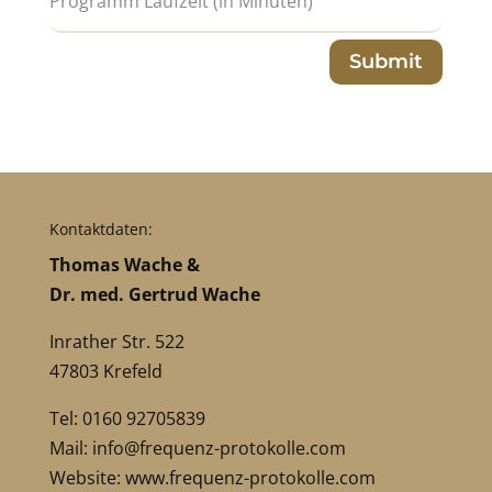
Submit
Kontaktdaten:
Thomas Wache &
Dr. med. Gertrud Wache
Inrather Str. 522
47803 Krefeld
Tel: 0160 92705839
Mail:
info@frequenz-protokolle.com
Website:
www.frequenz-protokolle.com