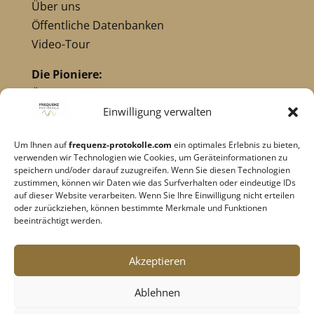
Über uns
Öffentliche Datenbanken
Video-Tour
Die Pioniere:
Übersicht Pioniere
Nikola Tesla
Einwilligung verwalten
Dr. Royal Raymond Rife
Um Ihnen auf
frequenz-protokolle.com
ein optimales Erlebnis zu bieten,
Dr. Hulda Clark
verwenden wir Technologien wie Cookies, um Geräteinformationen zu
Robert C. Beck
speichern und/oder darauf zuzugreifen. Wenn Sie diesen Technologien
zustimmen, können wir Daten wie das Surfverhalten oder eindeutige IDs
Georges Lakhovsky
auf dieser Website verarbeiten. Wenn Sie Ihre Einwilligung nicht erteilen
verwandte Pioniere
oder zurückziehen, können bestimmte Merkmale und Funktionen
beeinträchtigt werden.
Impressum
|
Datenschutz
Akzeptieren
Cookie-Richtlinie
|
AGB's
Ablehnen
Barrierefreiheit