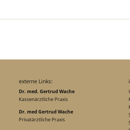
externe Links:
Dr. med. Gertrud Wache
Kassenärztliche Praxis
Dr. med Gertrud Wache
Privatärztliche Praxis