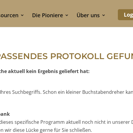
Log
sourcen
Die Pioniere
Über uns
PASSENDES PROTOKOLL GEF
e aktuell kein Ergebnis geliefert hat:
e Ihres Suchbegriffs. Schon ein kleiner Buchstabendreher ka
nbank
t dieses spezifische Programm aktuell noch nicht in unserer 
 wir diese Lücke gerne für Sie schließen.