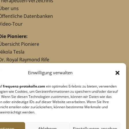
Therapeuten-Verzeichnis
Über uns
Öffentliche Datenbanken
Video-Tour
Die Pioniere:
Übersicht Pioniere
Nikola Tesla
Dr. Royal Raymond Rife
Dr. Hulda Clark
Einwilligung verwalten
Robert C. Beck
Georges Lakhovsky
uf
frequenz-protokolle.com
ein optimales Erlebnis zu bieten, verwenden
verwandte Pioniere
ogien wie Cookies, um Geräteinformationen zu speichern und/oder darauf
. Wenn Sie diesen Technologien zustimmen, können wir Daten wie das
n oder eindeutige IDs auf dieser Website verarbeiten. Wenn Sie Ihre
g nicht erteilen oder zurückziehen, können bestimmte Merkmale und
Impressum
|
Datenschutz
beeinträchtigt werden.
Cookie-Richtlinie
|
AGB's
Barrierefreiheit
ptieren
Ablehnen
Einstellungen ansehen