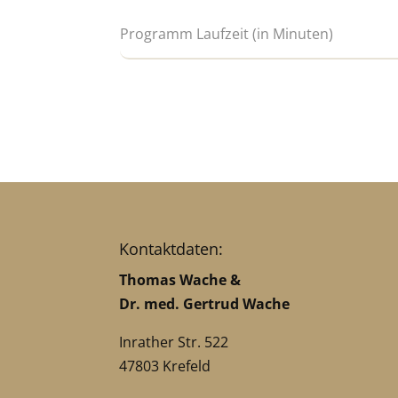
Kontaktdaten:
Thomas Wache &
Dr. med. Gertrud Wache
Inrather Str. 522
47803 Krefeld