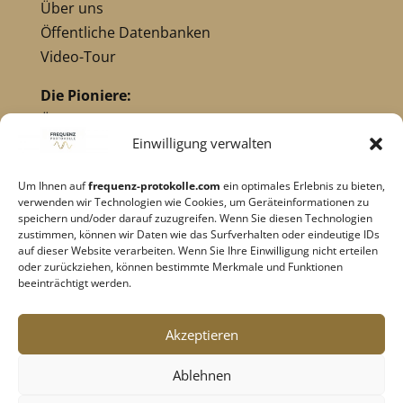
Über uns
Öffentliche Datenbanken
Video-Tour
Die Pioniere:
Übersicht Pioniere
Nikola Tesla
Einwilligung verwalten
Dr. Royal Raymond Rife
Um Ihnen auf
frequenz-protokolle.com
ein optimales Erlebnis zu bieten,
Dr. Hulda Clark
verwenden wir Technologien wie Cookies, um Geräteinformationen zu
Robert C. Beck
speichern und/oder darauf zuzugreifen. Wenn Sie diesen Technologien
zustimmen, können wir Daten wie das Surfverhalten oder eindeutige IDs
Georges Lakhovsky
auf dieser Website verarbeiten. Wenn Sie Ihre Einwilligung nicht erteilen
verwandte Pioniere
oder zurückziehen, können bestimmte Merkmale und Funktionen
beeinträchtigt werden.
Impressum
|
Datenschutz
Akzeptieren
Cookie-Richtlinie
|
AGB's
Ablehnen
Barrierefreiheit