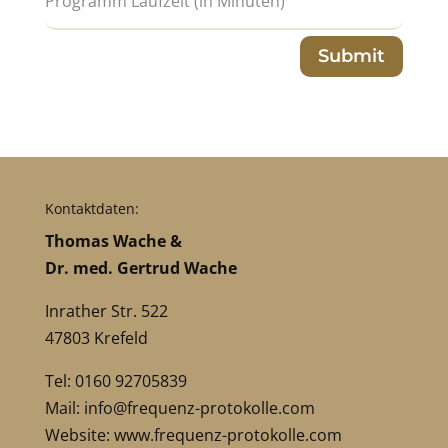
Submit
Kontaktdaten:
Thomas Wache &
Dr. med. Gertrud Wache
Inrather Str. 522
47803 Krefeld
Tel: 0160 92705839
Mail:
info@frequenz-protokolle.com
Website:
www.frequenz-protokolle.com