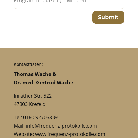
Submit
Kontaktdaten:
Thomas Wache &
Dr. med. Gertrud Wache
Inrather Str. 522
47803 Krefeld
Tel: 0160 92705839
Mail:
info@frequenz-protokolle.com
Website:
www.frequenz-protokolle.com