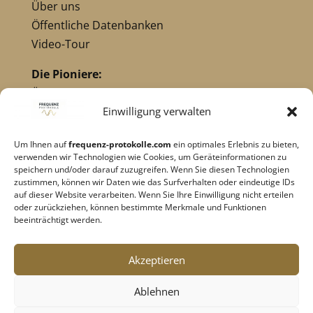
Über uns
Öffentliche Datenbanken
Video-Tour
Die Pioniere:
Übersicht Pioniere
Nikola Tesla
Einwilligung verwalten
Dr. Royal Raymond Rife
Um Ihnen auf
frequenz-protokolle.com
ein optimales Erlebnis zu bieten,
Dr. Hulda Clark
verwenden wir Technologien wie Cookies, um Geräteinformationen zu
Robert C. Beck
speichern und/oder darauf zuzugreifen. Wenn Sie diesen Technologien
zustimmen, können wir Daten wie das Surfverhalten oder eindeutige IDs
Georges Lakhovsky
auf dieser Website verarbeiten. Wenn Sie Ihre Einwilligung nicht erteilen
verwandte Pioniere
oder zurückziehen, können bestimmte Merkmale und Funktionen
beeinträchtigt werden.
Impressum
|
Datenschutz
Akzeptieren
Cookie-Richtlinie
|
AGB's
Ablehnen
Barrierefreiheit