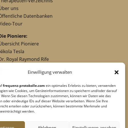
Therapeuten-Verzeichnis
Über uns
Öffentliche Datenbanken
Video-Tour
Die Pioniere:
Übersicht Pioniere
Nikola Tesla
Dr. Royal Raymond Rife
Dr. Hulda Clark
Einwilligung verwalten
Robert C. Beck
Georges Lakhovsky
uf
frequenz-protokolle.com
ein optimales Erlebnis zu bieten, verwenden
verwandte Pioniere
ogien wie Cookies, um Geräteinformationen zu speichern und/oder darauf
. Wenn Sie diesen Technologien zustimmen, können wir Daten wie das
n oder eindeutige IDs auf dieser Website verarbeiten. Wenn Sie Ihre
g nicht erteilen oder zurückziehen, können bestimmte Merkmale und
Impressum
|
Datenschutz
beeinträchtigt werden.
Cookie-Richtlinie
|
AGB's
Barrierefreiheit
ptieren
Ablehnen
Einstellungen ansehen