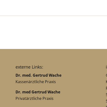
externe Links:
Dr. med. Gertrud Wache
Kassenärztliche Praxis
Dr. med Gertrud Wache
Privatärztliche Praxis