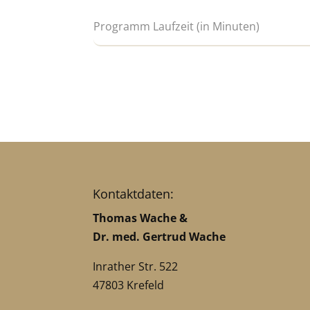
Kontaktdaten:
Thomas Wache &
Dr. med. Gertrud Wache
Inrather Str. 522
47803 Krefeld