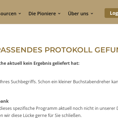
Log
sourcen
Die Pioniere
Über uns
PASSENDES PROTOKOLL GEF
e aktuell kein Ergebnis geliefert hat:
e Ihres Suchbegriffs. Schon ein kleiner Buchstabendreher ka
nbank
t dieses spezifische Programm aktuell noch nicht in unserer 
 wir diese Lücke gerne für Sie schließen.