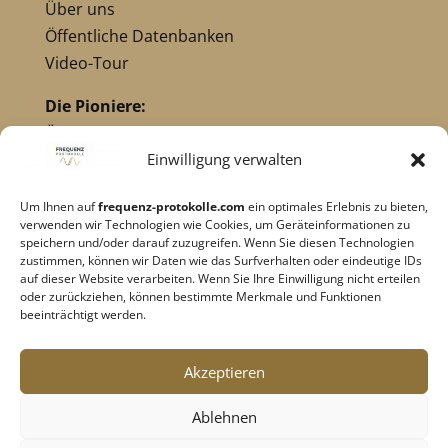
Über uns
Öffentliche Datenbanken
Video-Tour
Die Pioniere:
Übersicht Pioniere
Nikola Tesla
Einwilligung verwalten
Dr. Royal Raymond Rife
Um Ihnen auf
frequenz-protokolle.com
ein optimales Erlebnis zu bieten,
Dr. Hulda Clark
verwenden wir Technologien wie Cookies, um Geräteinformationen zu
Robert C. Beck
speichern und/oder darauf zuzugreifen. Wenn Sie diesen Technologien
zustimmen, können wir Daten wie das Surfverhalten oder eindeutige IDs
Georges Lakhovsky
auf dieser Website verarbeiten. Wenn Sie Ihre Einwilligung nicht erteilen
verwandte Pioniere
oder zurückziehen, können bestimmte Merkmale und Funktionen
beeinträchtigt werden.
Impressum
|
Datenschutz
Akzeptieren
Cookie-Richtlinie
|
AGB's
Ablehnen
Barrierefreiheit