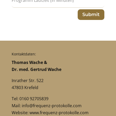
Submit
Kontaktdaten:
Thomas Wache &
Dr. med. Gertrud Wache
Inrather Str. 522
47803 Krefeld
Tel: 0160 92705839
Mail:
info@frequenz-protokolle.com
Website:
www.frequenz-protokolle.com