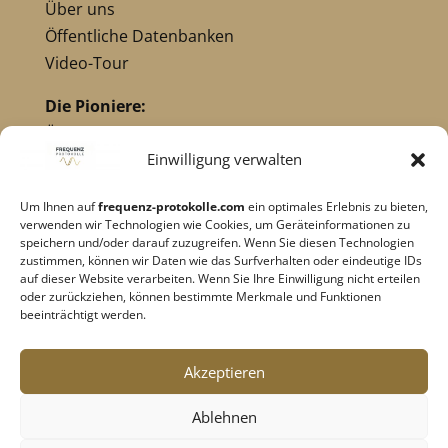
Über uns
Öffentliche Datenbanken
Video-Tour
Die Pioniere:
Übersicht Pioniere
Nikola Tesla
Einwilligung verwalten
Dr. Royal Raymond Rife
Um Ihnen auf
frequenz-protokolle.com
ein optimales Erlebnis zu bieten,
Dr. Hulda Clark
verwenden wir Technologien wie Cookies, um Geräteinformationen zu
Robert C. Beck
speichern und/oder darauf zuzugreifen. Wenn Sie diesen Technologien
zustimmen, können wir Daten wie das Surfverhalten oder eindeutige IDs
Georges Lakhovsky
auf dieser Website verarbeiten. Wenn Sie Ihre Einwilligung nicht erteilen
verwandte Pioniere
oder zurückziehen, können bestimmte Merkmale und Funktionen
beeinträchtigt werden.
Impressum
|
Datenschutz
Akzeptieren
Cookie-Richtlinie
|
AGB's
Ablehnen
Barrierefreiheit