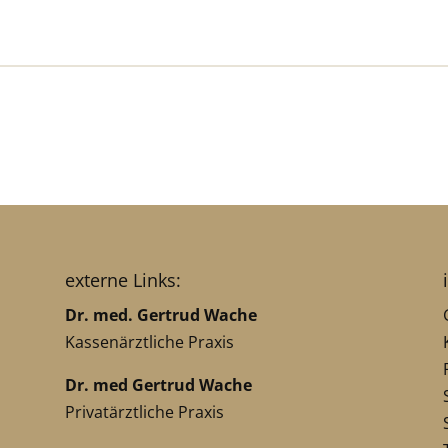
externe Links:
Dr. med. Gertrud Wache
Kassenärztliche Praxis
Dr. med Gertrud Wache
Privatärztliche Praxis