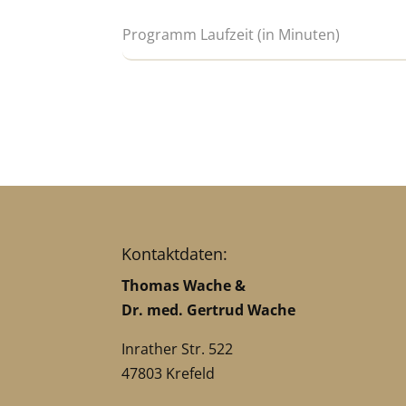
Kontaktdaten:
Thomas Wache &
Dr. med. Gertrud Wache
Inrather Str. 522
47803 Krefeld