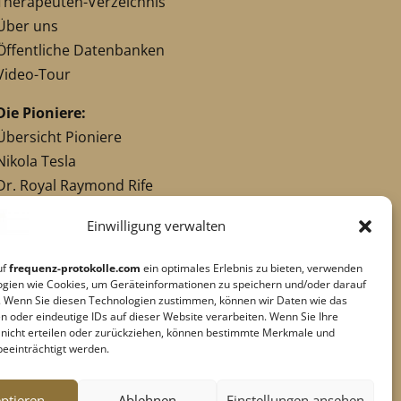
Therapeuten-Verzeichnis
Über uns
Öffentliche Datenbanken
Video-Tour
Die Pioniere:
Übersicht Pioniere
Nikola Tesla
Dr. Royal Raymond Rife
Dr. Hulda Clark
Einwilligung verwalten
Robert C. Beck
Georges Lakhovsky
uf
frequenz-protokolle.com
ein optimales Erlebnis zu bieten, verwenden
verwandte Pioniere
ogien wie Cookies, um Geräteinformationen zu speichern und/oder darauf
. Wenn Sie diesen Technologien zustimmen, können wir Daten wie das
n oder eindeutige IDs auf dieser Website verarbeiten. Wenn Sie Ihre
g nicht erteilen oder zurückziehen, können bestimmte Merkmale und
Impressum
|
Datenschutz
beeinträchtigt werden.
Cookie-Richtlinie
|
AGB's
Barrierefreiheit
ptieren
Ablehnen
Einstellungen ansehen