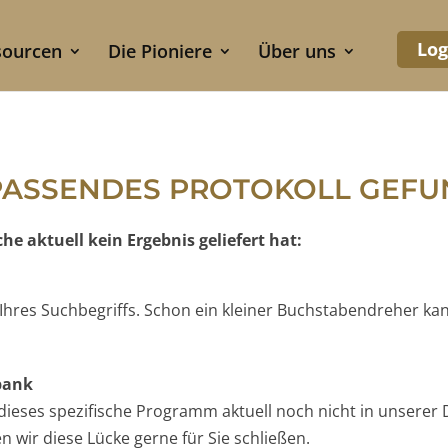
Log
sourcen
Die Pioniere
Über uns
PASSENDES PROTOKOLL GEF
e aktuell kein Ergebnis geliefert hat:
e Ihres Suchbegriffs. Schon ein kleiner Buchstabendreher ka
nbank
t dieses spezifische Programm aktuell noch nicht in unserer 
 wir diese Lücke gerne für Sie schließen.