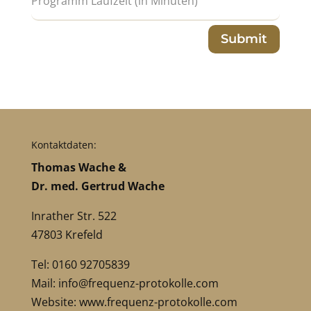
Submit
Kontaktdaten:
Thomas Wache &
Dr. med. Gertrud Wache
Inrather Str. 522
47803 Krefeld
Tel: 0160 92705839
Mail:
info@frequenz-protokolle.com
Website:
www.frequenz-protokolle.com