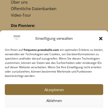
Über uns
Öffentliche Datenbanken
Video-Tour
Die Pioniere:
Übersicht Pioniere
Nikola Tesla
Einwilligung verwalten
Dr. Royal Raymond Rife
Um Ihnen auf
frequenz-protokolle.com
ein optimales Erlebnis zu bieten,
Dr. Hulda Clark
verwenden wir Technologien wie Cookies, um Geräteinformationen zu
Robert C. Beck
speichern und/oder darauf zuzugreifen. Wenn Sie diesen Technologien
zustimmen, können wir Daten wie das Surfverhalten oder eindeutige IDs
Georges Lakhovsky
auf dieser Website verarbeiten. Wenn Sie Ihre Einwilligung nicht erteilen
verwandte Pioniere
oder zurückziehen, können bestimmte Merkmale und Funktionen
beeinträchtigt werden.
Impressum
|
Datenschutz
Akzeptieren
Cookie-Richtlinie
|
AGB's
Ablehnen
Barrierefreiheit