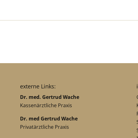
externe Links:
Dr. med. Gertrud Wache
Kassenärztliche Praxis
Dr. med Gertrud Wache
Privatärztliche Praxis