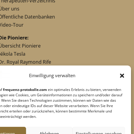
Therapeuten-Verzeichnis
Über uns
Öffentliche Datenbanken
Video-Tour
Die Pioniere:
Übersicht Pioniere
Nikola Tesla
Dr. Royal Raymond Rife
Dr. Hulda Clark
Einwilligung verwalten
Robert C. Beck
Georges Lakhovsky
uf
frequenz-protokolle.com
ein optimales Erlebnis zu bieten, verwenden
verwandte Pioniere
ogien wie Cookies, um Geräteinformationen zu speichern und/oder darauf
. Wenn Sie diesen Technologien zustimmen, können wir Daten wie das
n oder eindeutige IDs auf dieser Website verarbeiten. Wenn Sie Ihre
g nicht erteilen oder zurückziehen, können bestimmte Merkmale und
Impressum
|
Datenschutz
beeinträchtigt werden.
Cookie-Richtlinie
|
AGB's
Barrierefreiheit
ptieren
Ablehnen
Einstellungen ansehen