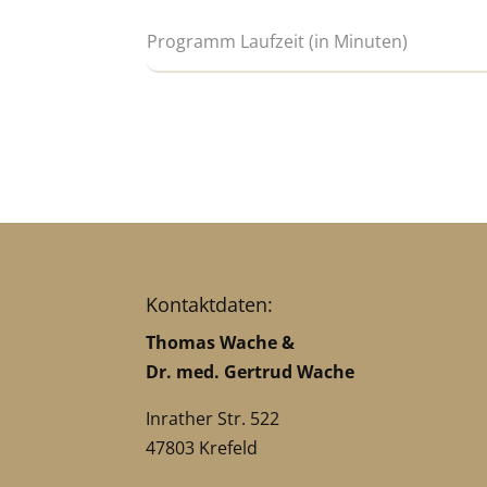
Kontaktdaten:
Thomas Wache &
Dr. med. Gertrud Wache
Inrather Str. 522
47803 Krefeld