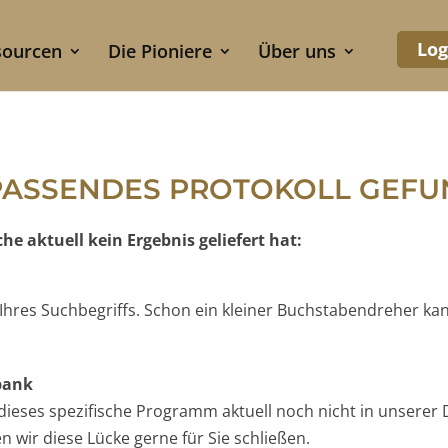
Log
sourcen
Die Pioniere
Über uns
PASSENDES PROTOKOLL GEF
e aktuell kein Ergebnis geliefert hat:
e Ihres Suchbegriffs. Schon ein kleiner Buchstabendreher ka
nbank
t dieses spezifische Programm aktuell noch nicht in unserer 
 wir diese Lücke gerne für Sie schließen.