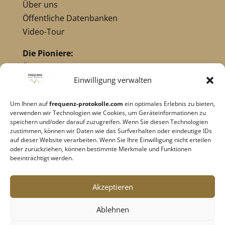
Über uns
Öffentliche Datenbanken
Video-Tour
Die Pioniere:
Übersicht Pioniere
Nikola Tesla
Einwilligung verwalten
Dr. Royal Raymond Rife
Um Ihnen auf
frequenz-protokolle.com
ein optimales Erlebnis zu bieten,
Dr. Hulda Clark
verwenden wir Technologien wie Cookies, um Geräteinformationen zu
Robert C. Beck
speichern und/oder darauf zuzugreifen. Wenn Sie diesen Technologien
zustimmen, können wir Daten wie das Surfverhalten oder eindeutige IDs
Georges Lakhovsky
auf dieser Website verarbeiten. Wenn Sie Ihre Einwilligung nicht erteilen
verwandte Pioniere
oder zurückziehen, können bestimmte Merkmale und Funktionen
beeinträchtigt werden.
Impressum
|
Datenschutz
Akzeptieren
Cookie-Richtlinie
|
AGB's
Ablehnen
Barrierefreiheit