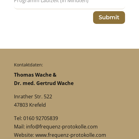
Submit
Kontaktdaten:
Thomas Wache &
Dr. med. Gertrud Wache
Inrather Str. 522
47803 Krefeld
Tel: 0160 92705839
Mail:
info@frequenz-protokolle.com
Website:
www.frequenz-protokolle.com