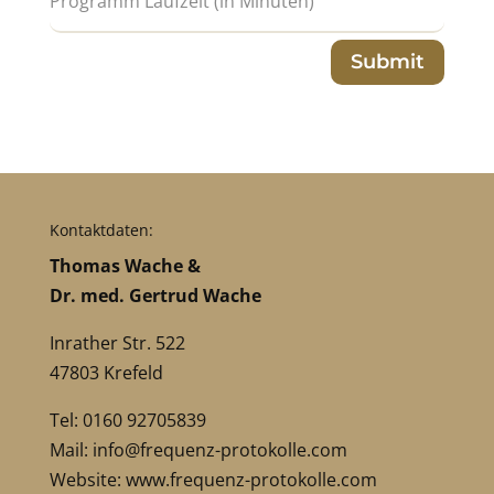
Submit
Kontaktdaten:
Thomas Wache &
Dr. med. Gertrud Wache
Inrather Str. 522
47803 Krefeld
Tel: 0160 92705839
Mail:
info@frequenz-protokolle.com
Website:
www.frequenz-protokolle.com