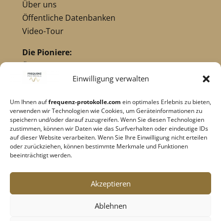
Über uns
Öffentliche Datenbanken
Video-Tour
Die Pioniere:
Übersicht Pioniere
Nikola Tesla
Einwilligung verwalten
Dr. Royal Raymond Rife
Um Ihnen auf
frequenz-protokolle.com
ein optimales Erlebnis zu bieten,
Dr. Hulda Clark
verwenden wir Technologien wie Cookies, um Geräteinformationen zu
Robert C. Beck
speichern und/oder darauf zuzugreifen. Wenn Sie diesen Technologien
zustimmen, können wir Daten wie das Surfverhalten oder eindeutige IDs
Georges Lakhovsky
auf dieser Website verarbeiten. Wenn Sie Ihre Einwilligung nicht erteilen
verwandte Pioniere
oder zurückziehen, können bestimmte Merkmale und Funktionen
beeinträchtigt werden.
Impressum
|
Datenschutz
Akzeptieren
Cookie-Richtlinie
|
AGB's
Ablehnen
Barrierefreiheit