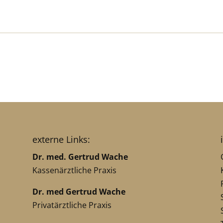
externe Links:
Dr. med. Gertrud Wache
Kassenärztliche Praxis
Dr. med Gertrud Wache
Privatärztliche Praxis