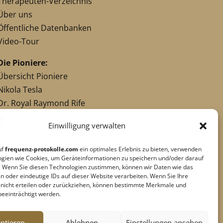
Therapeuten-Verzeichnis
Über uns
Öffentliche Datenbanken
Video-Tour
Die Pioniere:
Übersicht Pioniere
Nikola Tesla
Dr. Royal Raymond Rife
Dr. Hulda Clark
Einwilligung verwalten
Robert C. Beck
Georges Lakhovsky
uf
frequenz-protokolle.com
ein optimales Erlebnis zu bieten, verwenden
verwandte Pioniere
ogien wie Cookies, um Geräteinformationen zu speichern und/oder darauf
. Wenn Sie diesen Technologien zustimmen, können wir Daten wie das
n oder eindeutige IDs auf dieser Website verarbeiten. Wenn Sie Ihre
g nicht erteilen oder zurückziehen, können bestimmte Merkmale und
Impressum
|
Datenschutz
beeinträchtigt werden.
Cookie-Richtlinie
|
AGB's
Barrierefreiheit
ptieren
Ablehnen
Einstellungen ansehen