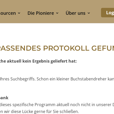
Log
sourcen
Die Pioniere
Über uns
PASSENDES PROTOKOLL GEF
e aktuell kein Ergebnis geliefert hat:
e Ihres Suchbegriffs. Schon ein kleiner Buchstabendreher ka
nbank
t dieses spezifische Programm aktuell noch nicht in unserer 
 wir diese Lücke gerne für Sie schließen.