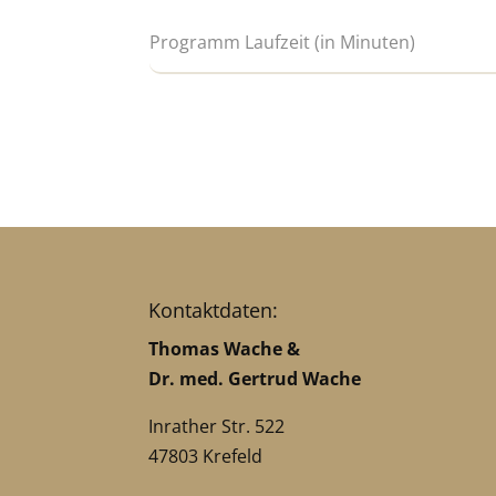
Kontaktdaten:
Thomas Wache &
Dr. med. Gertrud Wache
Inrather Str. 522
47803 Krefeld