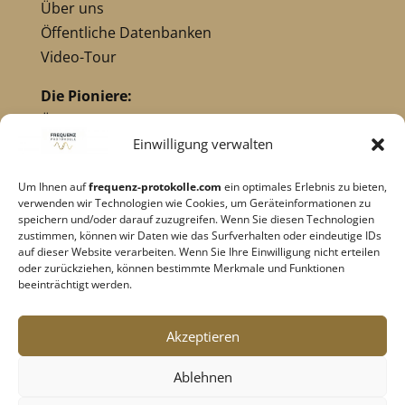
Über uns
Öffentliche Datenbanken
Video-Tour
Die Pioniere:
Übersicht Pioniere
Nikola Tesla
Einwilligung verwalten
Dr. Royal Raymond Rife
Um Ihnen auf
frequenz-protokolle.com
ein optimales Erlebnis zu bieten,
Dr. Hulda Clark
verwenden wir Technologien wie Cookies, um Geräteinformationen zu
Robert C. Beck
speichern und/oder darauf zuzugreifen. Wenn Sie diesen Technologien
zustimmen, können wir Daten wie das Surfverhalten oder eindeutige IDs
Georges Lakhovsky
auf dieser Website verarbeiten. Wenn Sie Ihre Einwilligung nicht erteilen
verwandte Pioniere
oder zurückziehen, können bestimmte Merkmale und Funktionen
beeinträchtigt werden.
Impressum
|
Datenschutz
Akzeptieren
Cookie-Richtlinie
|
AGB's
Ablehnen
Barrierefreiheit