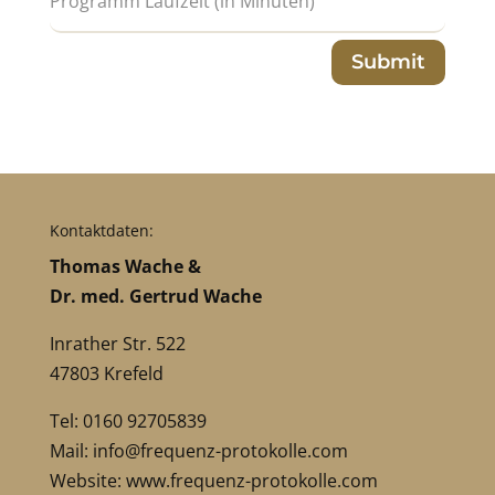
Submit
Kontaktdaten:
Thomas Wache &
Dr. med. Gertrud Wache
Inrather Str. 522
47803 Krefeld
Tel: 0160 92705839
Mail:
info@frequenz-protokolle.com
Website:
www.frequenz-protokolle.com