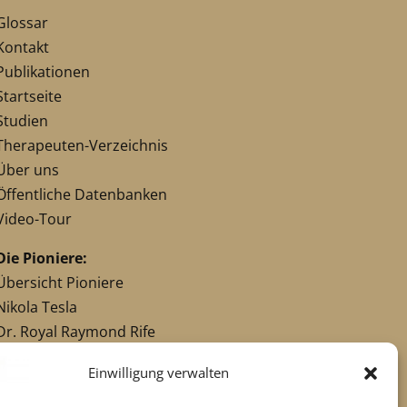
Glossar
Kontakt
Publikationen
Startseite
Studien
Therapeuten-Verzeichnis
Über uns
Öffentliche Datenbanken
Video-Tour
Die Pioniere:
Übersicht Pioniere
Nikola Tesla
Dr. Royal Raymond Rife
Dr. Hulda Clark
Einwilligung verwalten
Robert C. Beck
Georges Lakhovsky