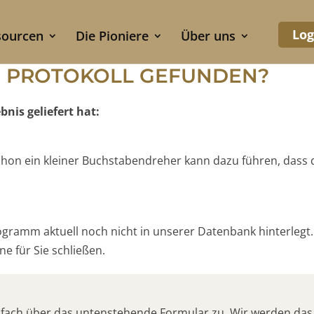
Log
sourcen
Die Pioniere
Über uns
S PROTOKOLL GEFUNDEN?
nis geliefert hat:
 Schon ein kleiner Buchstabendreher kann dazu führen, dass
rogramm aktuell noch nicht in unserer Datenbank hinterlegt.
e für Sie schließen.
nfach über das untenstehende Formular zu. Wir werden das 