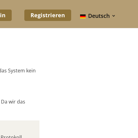
in
Registrieren
Deutsch
 das System kein
 Da wir das
Protokoll