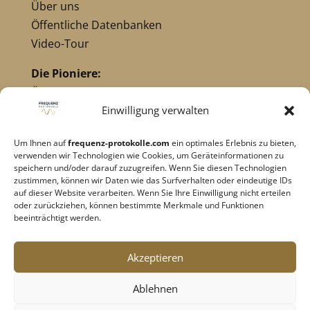
Über uns
Öffentliche Datenbanken
Video-Tour
Die Pioniere:
Übersicht Pioniere
Nikola Tesla
Einwilligung verwalten
Dr. Royal Raymond Rife
Um Ihnen auf
frequenz-protokolle.com
ein optimales Erlebnis zu bieten,
Dr. Hulda Clark
verwenden wir Technologien wie Cookies, um Geräteinformationen zu
Robert C. Beck
speichern und/oder darauf zuzugreifen. Wenn Sie diesen Technologien
zustimmen, können wir Daten wie das Surfverhalten oder eindeutige IDs
Georges Lakhovsky
auf dieser Website verarbeiten. Wenn Sie Ihre Einwilligung nicht erteilen
verwandte Pioniere
oder zurückziehen, können bestimmte Merkmale und Funktionen
beeinträchtigt werden.
Impressum
|
Datenschutz
Akzeptieren
Cookie-Richtlinie
|
AGB's
Ablehnen
Barrierefreiheit