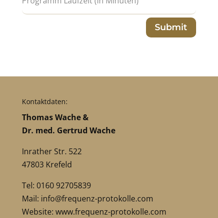
Submit
Kontaktdaten:
Thomas Wache &
Dr. med. Gertrud Wache
Inrather Str. 522
47803 Krefeld
Tel: 0160 92705839
Mail:
info@frequenz-protokolle.com
Website:
www.frequenz-protokolle.com