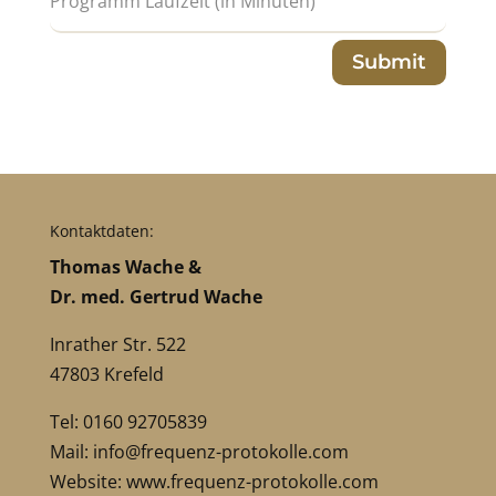
Submit
Kontaktdaten:
Thomas Wache &
Dr. med. Gertrud Wache
Inrather Str. 522
47803 Krefeld
Tel: 0160 92705839
Mail:
info@frequenz-protokolle.com
Website:
www.frequenz-protokolle.com