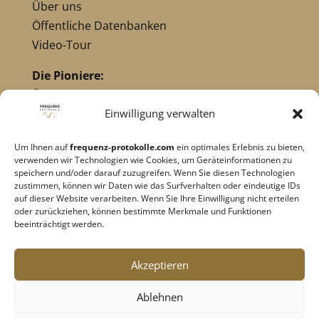
Über uns
Öffentliche Datenbanken
Video-Tour
Die Pioniere:
Übersicht Pioniere
Nikola Tesla
Einwilligung verwalten
Dr. Royal Raymond Rife
Um Ihnen auf
frequenz-protokolle.com
ein optimales Erlebnis zu bieten,
Dr. Hulda Clark
verwenden wir Technologien wie Cookies, um Geräteinformationen zu
Robert C. Beck
speichern und/oder darauf zuzugreifen. Wenn Sie diesen Technologien
zustimmen, können wir Daten wie das Surfverhalten oder eindeutige IDs
Georges Lakhovsky
auf dieser Website verarbeiten. Wenn Sie Ihre Einwilligung nicht erteilen
verwandte Pioniere
oder zurückziehen, können bestimmte Merkmale und Funktionen
beeinträchtigt werden.
Impressum
|
Datenschutz
Akzeptieren
Cookie-Richtlinie
|
AGB's
Ablehnen
Barrierefreiheit