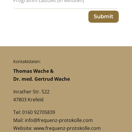
Submit
Kontaktdaten:
Thomas Wache &
Dr. med. Gertrud Wache
Inrather Str. 522
47803 Krefeld
Tel: 0160 92705839
Mail:
info@frequenz-protokolle.com
Website:
www.frequenz-protokolle.com