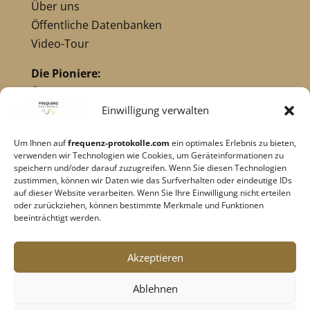
Über uns
Öffentliche Datenbanken
Video-Tour
Die Pioniere:
Übersicht Pioniere
Nikola Tesla
Einwilligung verwalten
Dr. Royal Raymond Rife
Um Ihnen auf
frequenz-protokolle.com
ein optimales Erlebnis zu bieten,
Dr. Hulda Clark
verwenden wir Technologien wie Cookies, um Geräteinformationen zu
Robert C. Beck
speichern und/oder darauf zuzugreifen. Wenn Sie diesen Technologien
zustimmen, können wir Daten wie das Surfverhalten oder eindeutige IDs
Georges Lakhovsky
auf dieser Website verarbeiten. Wenn Sie Ihre Einwilligung nicht erteilen
verwandte Pioniere
oder zurückziehen, können bestimmte Merkmale und Funktionen
beeinträchtigt werden.
Impressum
|
Datenschutz
Akzeptieren
Cookie-Richtlinie
|
AGB's
Ablehnen
Barrierefreiheit