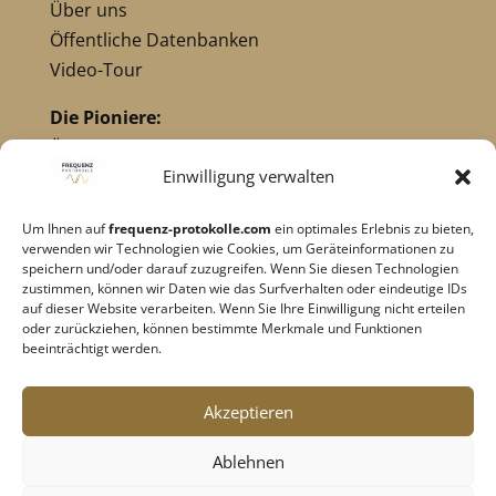
Über uns
Öffentliche Datenbanken
Video-Tour
Die Pioniere:
Übersicht Pioniere
Nikola Tesla
Einwilligung verwalten
Dr. Royal Raymond Rife
Um Ihnen auf
frequenz-protokolle.com
ein optimales Erlebnis zu bieten,
Dr. Hulda Clark
verwenden wir Technologien wie Cookies, um Geräteinformationen zu
Robert C. Beck
speichern und/oder darauf zuzugreifen. Wenn Sie diesen Technologien
zustimmen, können wir Daten wie das Surfverhalten oder eindeutige IDs
Georges Lakhovsky
auf dieser Website verarbeiten. Wenn Sie Ihre Einwilligung nicht erteilen
verwandte Pioniere
oder zurückziehen, können bestimmte Merkmale und Funktionen
beeinträchtigt werden.
Impressum
|
Datenschutz
Akzeptieren
Cookie-Richtlinie
|
AGB's
Ablehnen
Barrierefreiheit