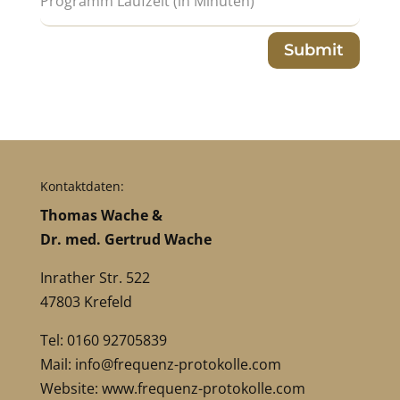
Submit
Kontaktdaten:
Thomas Wache &
Dr. med. Gertrud Wache
Inrather Str. 522
47803 Krefeld
Tel: 0160 92705839
Mail:
info@frequenz-protokolle.com
Website:
www.frequenz-protokolle.com