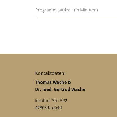
Kontaktdaten:
Thomas Wache &
Dr. med. Gertrud Wache
Inrather Str. 522
47803 Krefeld