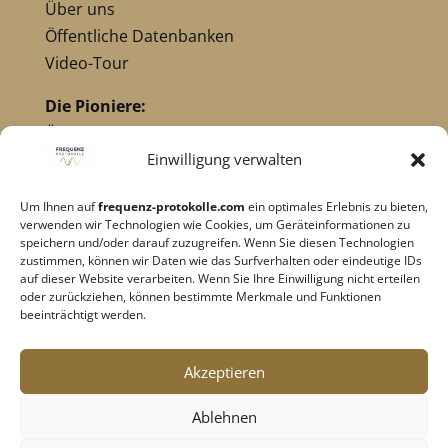
Über uns
Öffentliche Datenbanken
Video-Tour
Die Pioniere:
Übersicht Pioniere
Nikola Tesla
Einwilligung verwalten
Dr. Royal Raymond Rife
Um Ihnen auf
frequenz-protokolle.com
ein optimales Erlebnis zu bieten,
Dr. Hulda Clark
verwenden wir Technologien wie Cookies, um Geräteinformationen zu
Robert C. Beck
speichern und/oder darauf zuzugreifen. Wenn Sie diesen Technologien
zustimmen, können wir Daten wie das Surfverhalten oder eindeutige IDs
Georges Lakhovsky
auf dieser Website verarbeiten. Wenn Sie Ihre Einwilligung nicht erteilen
verwandte Pioniere
oder zurückziehen, können bestimmte Merkmale und Funktionen
beeinträchtigt werden.
Impressum
|
Datenschutz
Akzeptieren
Cookie-Richtlinie
|
AGB's
Ablehnen
Barrierefreiheit