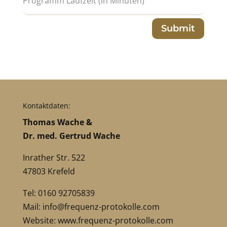
Submit
Kontaktdaten:
Thomas Wache &
Dr. med. Gertrud Wache
Inrather Str. 522
47803 Krefeld
Tel: 0160 92705839
Mail:
info@frequenz-protokolle.com
Website:
www.frequenz-protokolle.com