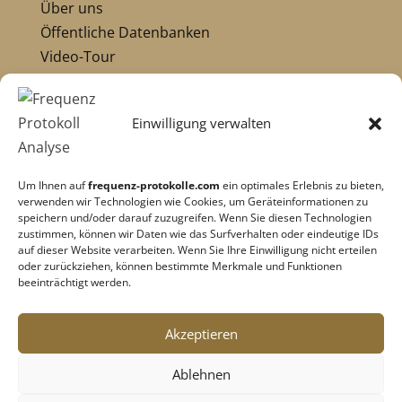
Über uns
Öffentliche Datenbanken
Video-Tour
Die Pioniere:
Übersicht Pioniere
Einwilligung verwalten
Nikola Tesla
Dr. Royal Raymond Rife
Um Ihnen auf
frequenz-protokolle.com
ein optimales Erlebnis zu bieten,
Dr. Hulda Clark
verwenden wir Technologien wie Cookies, um Geräteinformationen zu
Robert C. Beck
speichern und/oder darauf zuzugreifen. Wenn Sie diesen Technologien
zustimmen, können wir Daten wie das Surfverhalten oder eindeutige IDs
Georges Lakhovsky
auf dieser Website verarbeiten. Wenn Sie Ihre Einwilligung nicht erteilen
verwandte Pioniere
oder zurückziehen, können bestimmte Merkmale und Funktionen
beeinträchtigt werden.
Impressum
|
Datenschutz
Akzeptieren
Cookie-Richtlinie
|
AGB's
Ablehnen
Barrierefreiheit