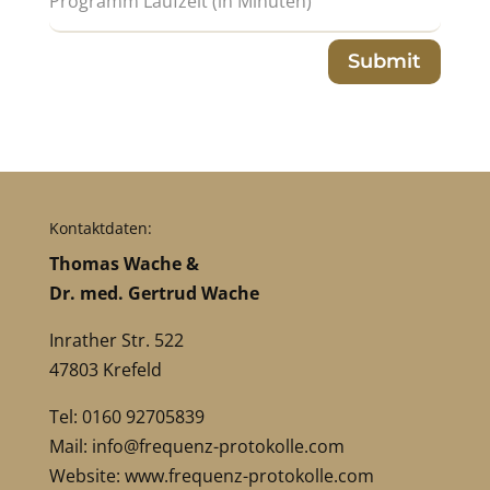
Submit
Kontaktdaten:
Thomas Wache &
Dr. med. Gertrud Wache
Inrather Str. 522
47803 Krefeld
Tel: 0160 92705839
Mail:
info@frequenz-protokolle.com
Website:
www.frequenz-protokolle.com