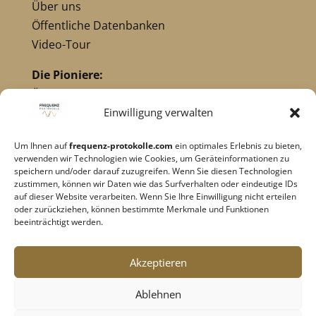
Über uns
Öffentliche Datenbanken
Video-Tour
Die Pioniere:
Übersicht Pioniere
Nikola Tesla
Einwilligung verwalten
Dr. Royal Raymond Rife
Um Ihnen auf
frequenz-protokolle.com
ein optimales Erlebnis zu bieten,
Dr. Hulda Clark
verwenden wir Technologien wie Cookies, um Geräteinformationen zu
Robert C. Beck
speichern und/oder darauf zuzugreifen. Wenn Sie diesen Technologien
zustimmen, können wir Daten wie das Surfverhalten oder eindeutige IDs
Georges Lakhovsky
auf dieser Website verarbeiten. Wenn Sie Ihre Einwilligung nicht erteilen
verwandte Pioniere
oder zurückziehen, können bestimmte Merkmale und Funktionen
beeinträchtigt werden.
Impressum
|
Datenschutz
Akzeptieren
Cookie-Richtlinie
|
AGB's
Ablehnen
Barrierefreiheit