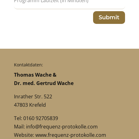
Submit
Kontaktdaten:
Thomas Wache &
Dr. med. Gertrud Wache
Inrather Str. 522
47803 Krefeld
Tel: 0160 92705839
Mail:
info@frequenz-protokolle.com
Website:
www.frequenz-protokolle.com