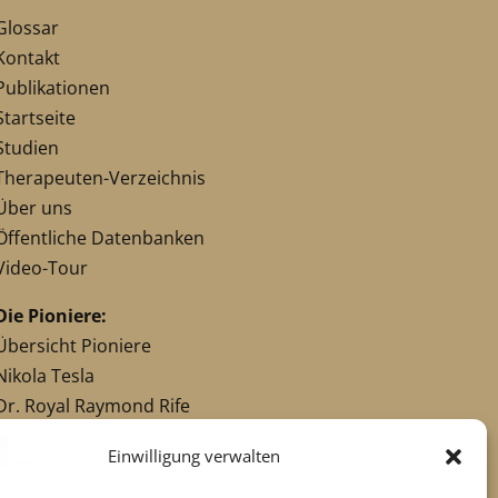
Glossar
Kontakt
Publikationen
Startseite
Studien
Therapeuten-Verzeichnis
Über uns
Öffentliche Datenbanken
Video-Tour
Die Pioniere:
Übersicht Pioniere
Nikola Tesla
Dr. Royal Raymond Rife
Dr. Hulda Clark
Einwilligung verwalten
Robert C. Beck
Georges Lakhovsky