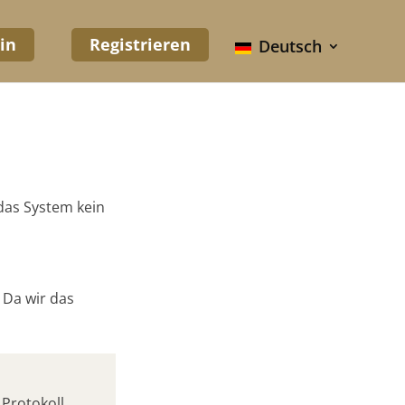
in
Registrieren
Deutsch
 das System kein
 Da wir das
Protokoll