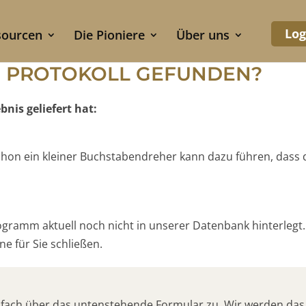
Log
sourcen
Die Pioniere
Über uns
S PROTOKOLL GEFUNDEN?
nis geliefert hat:
 Schon ein kleiner Buchstabendreher kann dazu führen, dass
rogramm aktuell noch nicht in unserer Datenbank hinterlegt.
e für Sie schließen.
nfach über das untenstehende Formular zu. Wir werden das 