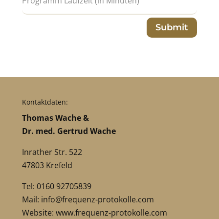
Submit
Kontaktdaten:
Thomas Wache &
Dr. med. Gertrud Wache
Inrather Str. 522
47803 Krefeld
Tel: 0160 92705839
Mail:
info@frequenz-protokolle.com
Website:
www.frequenz-protokolle.com