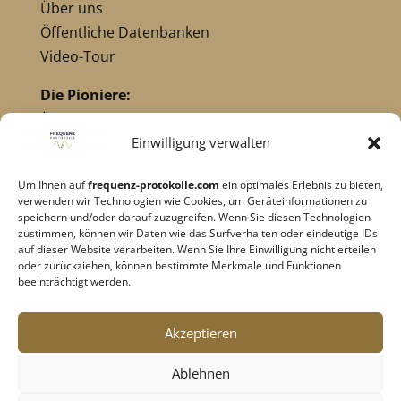
Über uns
Öffentliche Datenbanken
Video-Tour
Die Pioniere:
Übersicht Pioniere
Nikola Tesla
Einwilligung verwalten
Dr. Royal Raymond Rife
Um Ihnen auf
frequenz-protokolle.com
ein optimales Erlebnis zu bieten,
Dr. Hulda Clark
verwenden wir Technologien wie Cookies, um Geräteinformationen zu
Robert C. Beck
speichern und/oder darauf zuzugreifen. Wenn Sie diesen Technologien
zustimmen, können wir Daten wie das Surfverhalten oder eindeutige IDs
Georges Lakhovsky
auf dieser Website verarbeiten. Wenn Sie Ihre Einwilligung nicht erteilen
verwandte Pioniere
oder zurückziehen, können bestimmte Merkmale und Funktionen
beeinträchtigt werden.
Impressum
|
Datenschutz
Akzeptieren
Cookie-Richtlinie
|
AGB's
Ablehnen
Barrierefreiheit