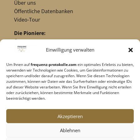
Über uns
Öffentliche Datenbanken
Video-Tour
Die Pioniere:
Übersicht Pioniere
Nikola Tesla
Einwilligung verwalten
Dr. Royal Raymond Rife
Um Ihnen auf
frequenz-protokolle.com
ein optimales Erlebnis zu bieten,
Dr. Hulda Clark
verwenden wir Technologien wie Cookies, um Geräteinformationen zu
Robert C. Beck
speichern und/oder darauf zuzugreifen. Wenn Sie diesen Technologien
zustimmen, können wir Daten wie das Surfverhalten oder eindeutige IDs
Georges Lakhovsky
auf dieser Website verarbeiten. Wenn Sie Ihre Einwilligung nicht erteilen
verwandte Pioniere
oder zurückziehen, können bestimmte Merkmale und Funktionen
beeinträchtigt werden.
Impressum
|
Datenschutz
Akzeptieren
Cookie-Richtlinie
|
AGB's
Ablehnen
Barrierefreiheit