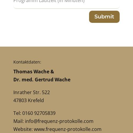
Submit
Kontaktdaten:
Thomas Wache &
Dr. med. Gertrud Wache
Inrather Str. 522
47803 Krefeld
Tel: 0160 92705839
Mail:
info@frequenz-protokolle.com
Website:
www.frequenz-protokolle.com