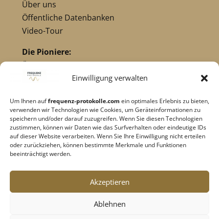
Über uns
Öffentliche Datenbanken
Video-Tour
Die Pioniere:
Übersicht Pioniere
Nikola Tesla
Einwilligung verwalten
Dr. Royal Raymond Rife
Um Ihnen auf
frequenz-protokolle.com
ein optimales Erlebnis zu bieten,
Dr. Hulda Clark
verwenden wir Technologien wie Cookies, um Geräteinformationen zu
Robert C. Beck
speichern und/oder darauf zuzugreifen. Wenn Sie diesen Technologien
zustimmen, können wir Daten wie das Surfverhalten oder eindeutige IDs
Georges Lakhovsky
auf dieser Website verarbeiten. Wenn Sie Ihre Einwilligung nicht erteilen
verwandte Pioniere
oder zurückziehen, können bestimmte Merkmale und Funktionen
beeinträchtigt werden.
Impressum
|
Datenschutz
Akzeptieren
Cookie-Richtlinie
|
AGB's
Ablehnen
Barrierefreiheit