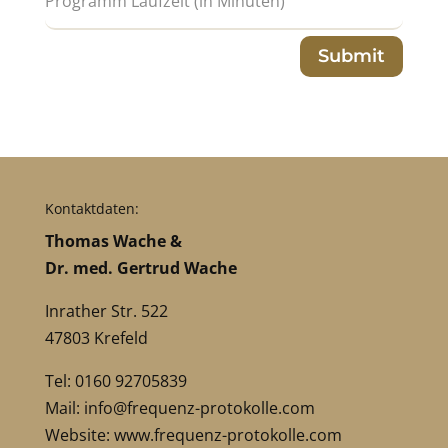
Submit
Kontaktdaten:
Thomas Wache &
Dr. med. Gertrud Wache
Inrather Str. 522
47803 Krefeld
Tel: 0160 92705839
Mail:
info@frequenz-protokolle.com
Website:
www.frequenz-protokolle.com