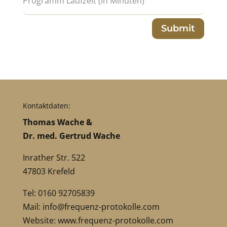
Submit
Kontaktdaten:
Thomas Wache &
Dr. med. Gertrud Wache
Inrather Str. 522
47803 Krefeld
Tel: 0160 92705839
Mail:
info@frequenz-protokolle.com
Website:
www.frequenz-protokolle.com