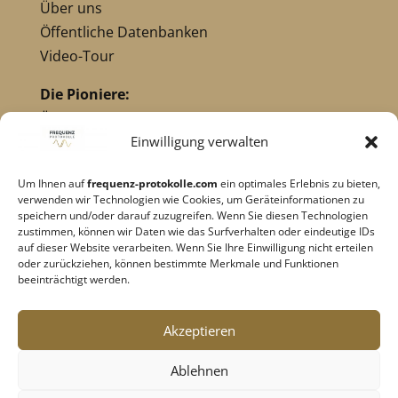
Über uns
Öffentliche Datenbanken
Video-Tour
Die Pioniere:
Übersicht Pioniere
Nikola Tesla
Einwilligung verwalten
Dr. Royal Raymond Rife
Um Ihnen auf
frequenz-protokolle.com
ein optimales Erlebnis zu bieten,
Dr. Hulda Clark
verwenden wir Technologien wie Cookies, um Geräteinformationen zu
Robert C. Beck
speichern und/oder darauf zuzugreifen. Wenn Sie diesen Technologien
zustimmen, können wir Daten wie das Surfverhalten oder eindeutige IDs
Georges Lakhovsky
auf dieser Website verarbeiten. Wenn Sie Ihre Einwilligung nicht erteilen
verwandte Pioniere
oder zurückziehen, können bestimmte Merkmale und Funktionen
beeinträchtigt werden.
Impressum
|
Datenschutz
Akzeptieren
Cookie-Richtlinie
|
AGB's
Ablehnen
Barrierefreiheit