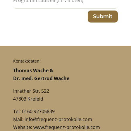
Submit
Kontaktdaten:
Thomas Wache &
Dr. med. Gertrud Wache
Inrather Str. 522
47803 Krefeld
Tel: 0160 92705839
Mail:
info@frequenz-protokolle.com
Website:
www.frequenz-protokolle.com