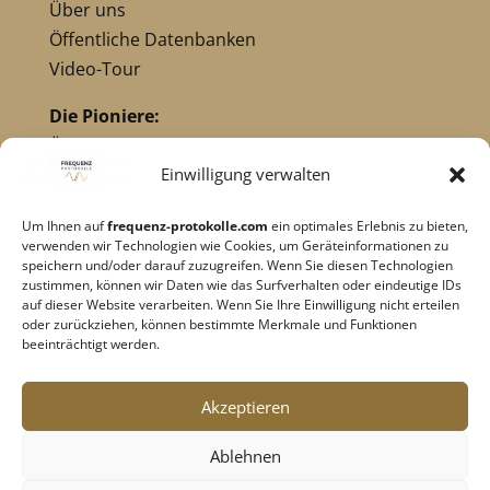
Über uns
Öffentliche Datenbanken
Video-Tour
Die Pioniere:
Übersicht Pioniere
Nikola Tesla
Einwilligung verwalten
Dr. Royal Raymond Rife
Um Ihnen auf
frequenz-protokolle.com
ein optimales Erlebnis zu bieten,
Dr. Hulda Clark
verwenden wir Technologien wie Cookies, um Geräteinformationen zu
Robert C. Beck
speichern und/oder darauf zuzugreifen. Wenn Sie diesen Technologien
zustimmen, können wir Daten wie das Surfverhalten oder eindeutige IDs
Georges Lakhovsky
auf dieser Website verarbeiten. Wenn Sie Ihre Einwilligung nicht erteilen
verwandte Pioniere
oder zurückziehen, können bestimmte Merkmale und Funktionen
beeinträchtigt werden.
Impressum
|
Datenschutz
Akzeptieren
Cookie-Richtlinie
|
AGB's
Ablehnen
Barrierefreiheit